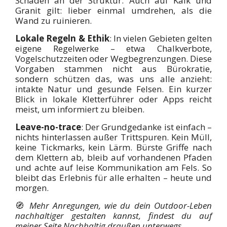
Schäden an der Struktur. Auch auf Kalk und
Granit gilt: lieber einmal umdrehen, als die
Wand zu ruinieren.
Lokale Regeln & Ethik
: In vielen Gebieten gelten
eigene Regelwerke – etwa Chalkverbote,
Vogelschutzzeiten oder Wegbegrenzungen. Diese
Vorgaben stammen nicht aus Bürokratie,
sondern schützen das, was uns alle anzieht:
intakte Natur und gesunde Felsen. Ein kurzer
Blick in lokale Kletterführer oder Apps reicht
meist, um informiert zu bleiben.
Leave-no-trace
: Der Grundgedanke ist einfach –
nichts hinterlassen außer Trittspuren. Kein Müll,
keine Tickmarks, kein Lärm. Bürste Griffe nach
dem Klettern ab, bleib auf vorhandenen Pfaden
und achte auf leise Kommunikation am Fels. So
bleibt das Erlebnis für alle erhalten – heute und
morgen.
🧭
Mehr Anregungen, wie du dein Outdoor-Leben
nachhaltiger gestalten kannst, findest du auf
meiner Seite Nachhaltig draußen unterwegs.