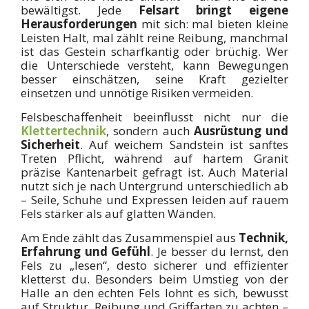
bewältigst. Jede
Felsart bringt eigene
Herausforderungen
mit sich: mal bieten kleine
Leisten Halt, mal zählt reine Reibung, manchmal
ist das Gestein scharfkantig oder brüchig. Wer
die Unterschiede versteht, kann Bewegungen
besser einschätzen, seine Kraft gezielter
einsetzen und unnötige Risiken vermeiden.
Felsbeschaffenheit beeinflusst nicht nur die
Klettertechnik
, sondern auch
Ausrüstung und
Sicherheit
. Auf weichem Sandstein ist sanftes
Treten Pflicht, während auf hartem Granit
präzise Kantenarbeit gefragt ist. Auch Material
nutzt sich je nach Untergrund unterschiedlich ab
– Seile, Schuhe und Expressen leiden auf rauem
Fels stärker als auf glatten Wänden.
Am Ende zählt das Zusammenspiel aus
Technik,
Erfahrung und Gefühl
. Je besser du lernst, den
Fels zu „lesen“, desto sicherer und effizienter
kletterst du. Besonders beim Umstieg von der
Halle an den echten Fels lohnt es sich, bewusst
auf Struktur, Reibung und Griffarten zu achten –